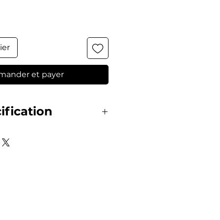
ier
ander et payer
ification
gold plated CD anklet.
nance:
/Avoid Sweat/Avoid
Soft Cloth/Well Save.