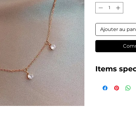
Ajouter au pan
Comm
Items spec
Stainless Steel, 
(Do not fade)
Jewelry Mainte
Avoid Chemicals
Crash/Wipe with 