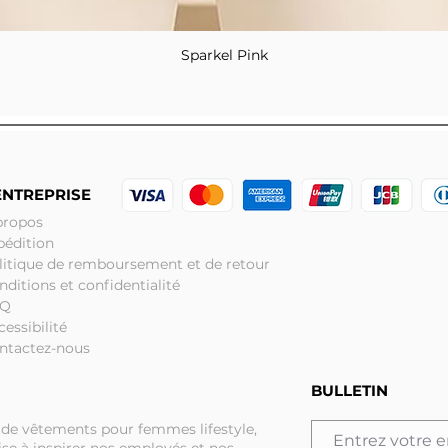
Sparkel Pink
Aperçu rapide
ENTREPRISE
propos
pédition
litique de remboursement et de retour
nditions et confidentialité
AQ
cessibilité
ntactez-nous
BULLETIN
 de vêtements pour femmes lifestyle,