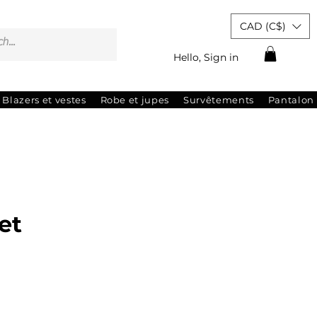
CAD (C$)
Hello, Sign in
Blazers et vestes
Robe et jupes
Survêtements
Pantalon
et
ix
omotionnel