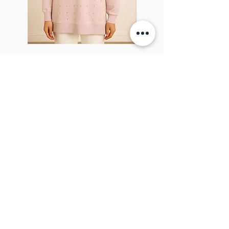
Sparkel Pink
À PROPOS DE LA BROCHE
The Brooch est une boutique en ligne de
vêtements pour femmes lifestyle, basée
au Canada et née en 2018. Elle vise à
inspirer nos employés et nos clients à
embrasser leur individualité grâce à de
véritables interactions.
BULLETIN