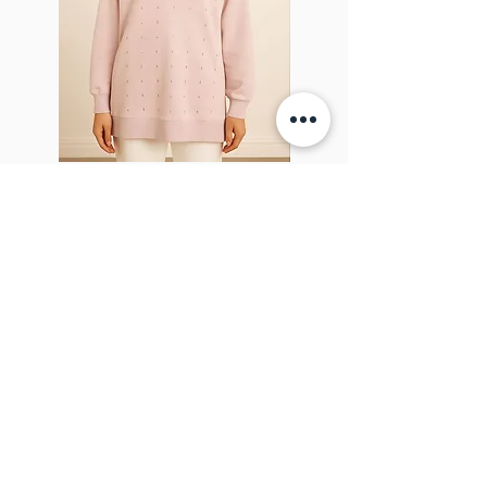
Sparkel Pink
À PROPOS DE LA BROCHE
The Brooch est une boutique en ligne de
vêtements pour femmes lifestyle, basée
au Canada et née en 2018. Elle vise à
inspirer nos employés et nos clients à
embrasser leur individualité grâce à de
véritables interactions.