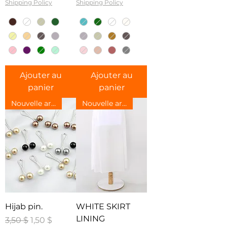
Shipping Policy
Shipping Policy
Ajouter au
Ajouter au
panier
panier
Nouvelle arrivee
Nouvelle arrivee
Hijab pin.
WHITE SKIRT
LINING
Prix original
Prix promotionnel
3,50 $
1,50 $