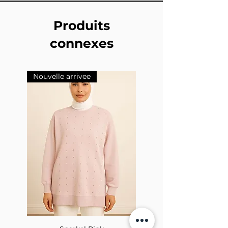
Produits
connexes
Nouvelle arrivee
Nouvelle arrivee