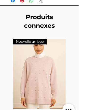
Produits
connexes
Nouvelle arrivee
Nouvelle arrivee