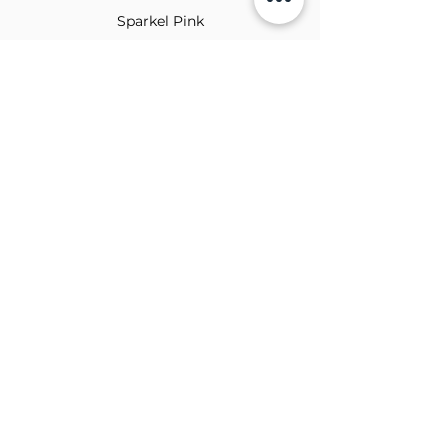
Sparkel Pink
À PROPOS DE LA BROCHE
The Brooch est une boutique en ligne de
vêtements pour femmes lifestyle, basée
au Canada et née en 2018. Elle vise à
inspirer nos employés et nos clients à
embrasser leur individualité grâce à de
véritables interactions.
BULLETIN
Soumettre