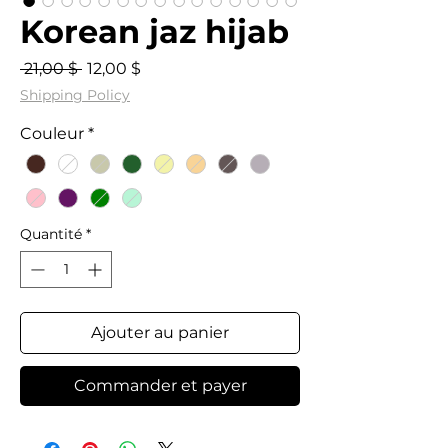
Korean jaz hijab
Prix
Prix
 21,00 $ 
12,00 $
original
promotionnel
Shipping Policy
Couleur
*
Quantité
*
Ajouter au panier
Commander et payer