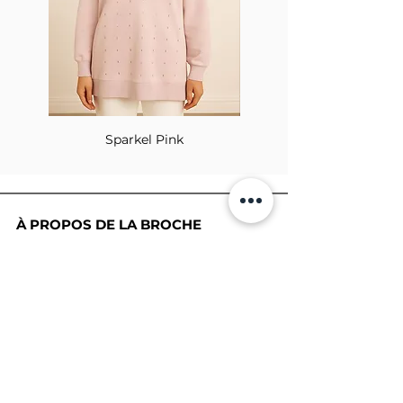
Sparkel Pink
À PROPOS DE LA BROCHE
The Brooch est une boutique en ligne de
vêtements pour femmes lifestyle, basée
au Canada et née en 2018. Elle vise à
inspirer nos employés et nos clients à
embrasser leur individualité grâce à de
véritables interactions.
BULLETIN