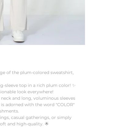
age of the plum-colored sweatshirt,
g-sleeve top in a rich plum color! ✨
hionable look everywhere!
w neck and long, voluminous sleeves
nt is adorned with the word "COLOR"
ishments.
tings, casual gatherings, or simply
oft and high-quality. 🌟