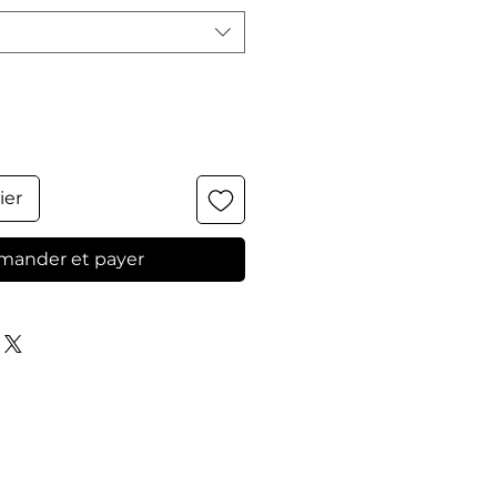
ier
ander et payer