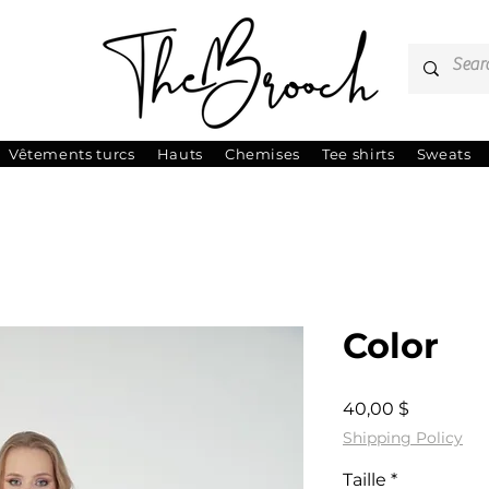
Vêtements turcs
Hauts
Chemises
Tee shirts
Sweats
Color
Prix
40,00 $
Shipping Policy
Taille
*