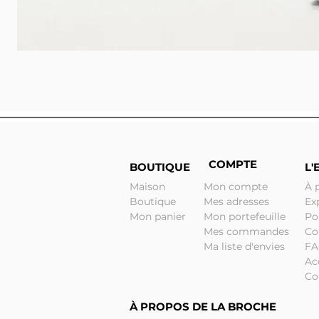
COMPTE
BOUTIQUE
L'
Maison
Mon compte
À 
Boutique
Mes adresses
Ex
Mon panier
Mon portefeuille
Po
Mes commandes
Co
Ma liste d'envies
F
Ac
Co
À PROPOS DE LA BROCHE