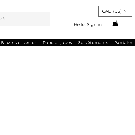
CAD (C$)
Hello, Sign in
Blazers et vestes
Robe et jupes
Survêtements
Pantalon