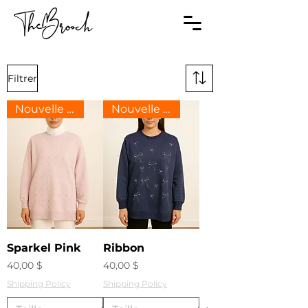
Filtrer
Nouvelle arrivee
Nouvelle arrivee
Sparkel Pink
Ribbon
Prix
Prix
40,00 $
40,00 $
Shipping Policy
Shipping Policy