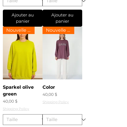
Ajouter au
Ajouter au
panier
panier
Nouvelle arrivee
Nouvelle arrivee
Sparkel olive
Color
green
Prix
40,00 $
Prix
40,00 $
Shipping Policy
Shipping Policy