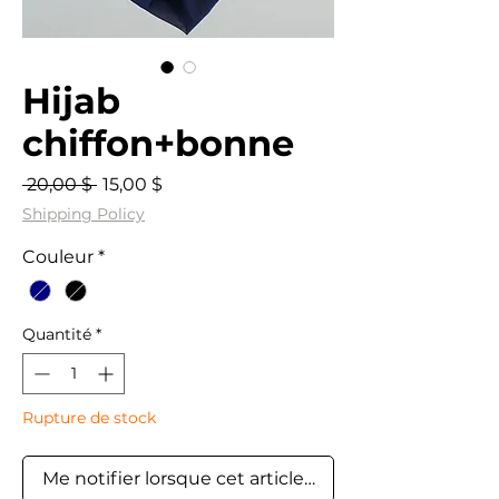
Hijab
chiffon+bonne
Prix
Prix
 20,00 $ 
15,00 $
original
promotionnel
Shipping Policy
Couleur
*
Quantité
*
Rupture de stock
Me notifier lorsque cet article est disponible