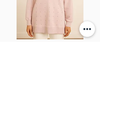
Sparkel Pink
À PROPOS DE LA BROCHE
The Brooch est une boutique en ligne de
vêtements pour femmes lifestyle, basée
au Canada et née en 2018. Elle vise à
inspirer nos employés et nos clients à
embrasser leur individualité grâce à de
véritables interactions.
BULLETIN