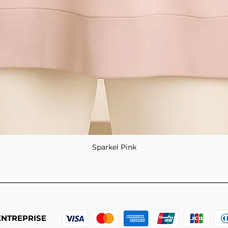
Sparkel Pink
Aperçu rapide
ENTREPRISE