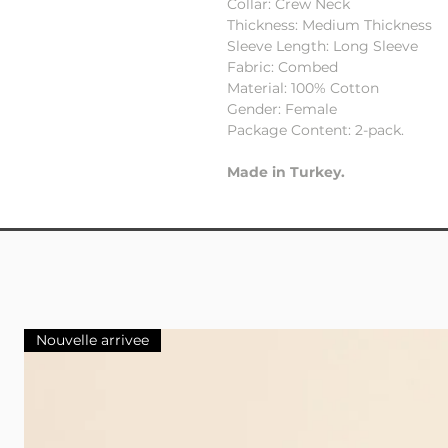
Collar: Crew Neck
Thickness: Medium Thickness
Sleeve Length: Long Sleeve
Fabric: Combed
Material: 100% Cotton
Gender: Female
Package Content: 2-pack.
Made in Turkey.
Nouvelle arrivee