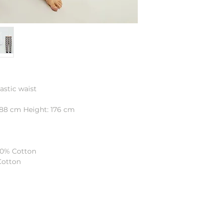
astic waist
 88 cm Height: 176 cm
00% Cotton
Cotton