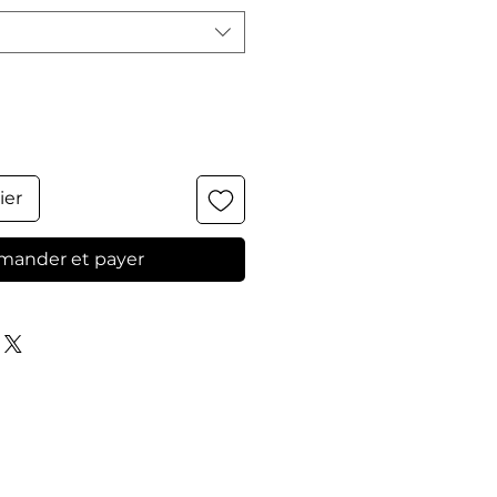
ier
ander et payer