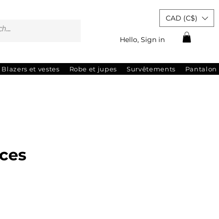
CAD (C$)
Hello, Sign in
Blazers et vestes
Robe et jupes
Survêtements
Pantalon
aces
rix
promotionnel