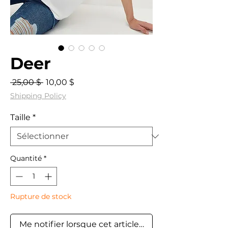
Deer
Prix
Prix
 25,00 $ 
10,00 $
original
promotionnel
Shipping Policy
Taille
*
Quantité
*
Rupture de stock
Me notifier lorsque cet article est disponible