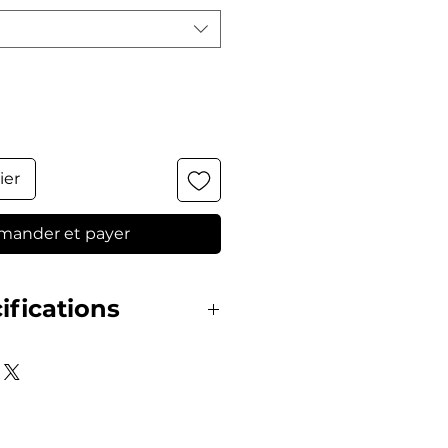
ier
ander et payer
ifications
 : DENIM
, colors may vary in some
he difference in light.
: Height: 174 Bust: 90