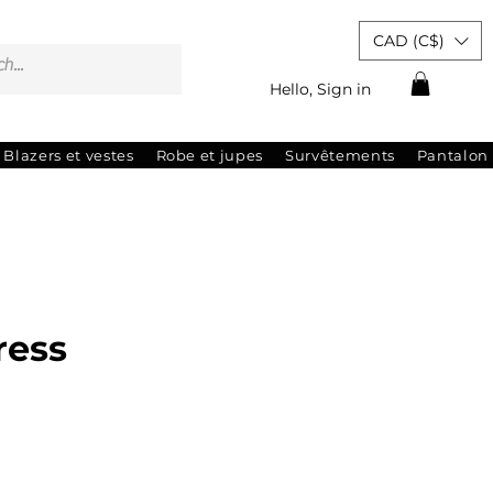
CAD (C$)
Hello, Sign in
Blazers et vestes
Robe et jupes
Survêtements
Pantalon
ress
rix
promotionnel