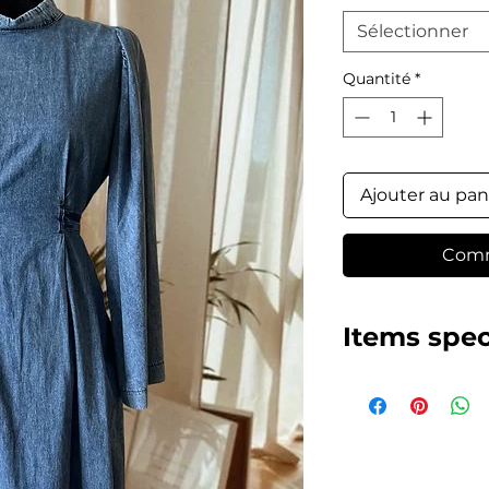
Sélectionner
Quantité
*
Ajouter au pan
Comm
Items spec
Item features
Product Content
In concept shots
products due to t
Model Dimensions