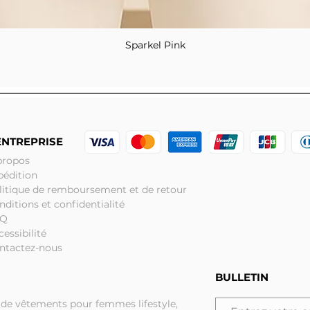
Sparkel Pink
Aperçu rapide
ENTREPRISE
propos
pédition
litique de remboursement et de retour
nditions et confidentialité
AQ
cessibilité
ntactez-nous
BULLETIN
 de vêtements pour femmes lifestyle,