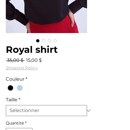
Royal shirt
Prix
Prix
 35,00 $ 
15,00 $
original
promotionnel
Shipping Policy
Couleur
*
Taille
*
Quantité
*