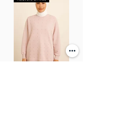
Sparkel Pink
À PROPOS DE LA BROCHE
The Brooch est une boutique en ligne de
vêtements pour femmes lifestyle, basée