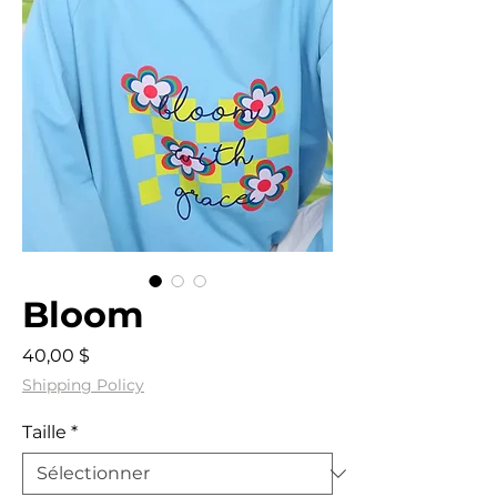
Bloom
Prix
40,00 $
Shipping Policy
Taille
*