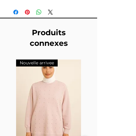
Produits
connexes
Nouvelle arrivee
Nouvelle arrivee