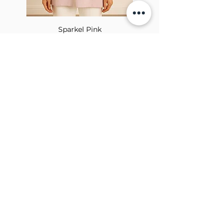
Sparkel Pink
À PROPOS DE LA BROCHE
The Brooch est une boutique en ligne de
vêtements pour femmes lifestyle, basée
au Canada et née en 2018. Elle vise à
inspirer nos employés et nos clients à
embrasser leur individualité grâce à de
véritables interactions.
BULLETIN
Soumettre