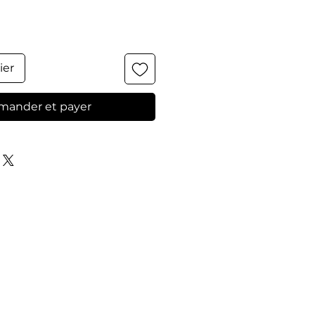
ier
ander et payer