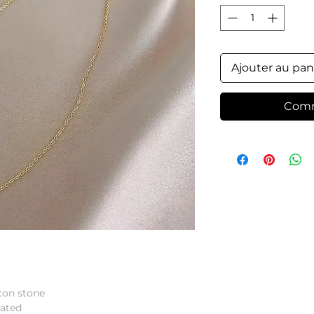
Ajouter au pan
Comm
con stone
lated