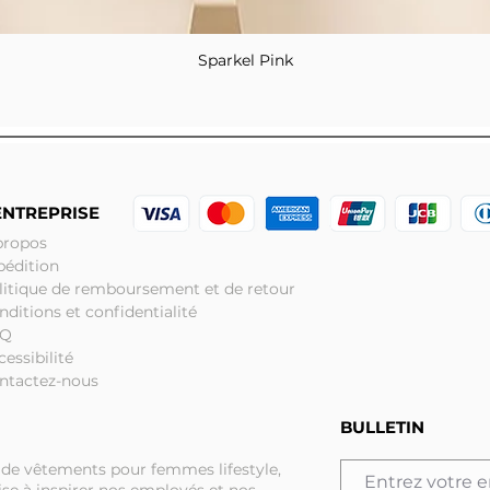
Sparkel Pink
Aperçu rapide
ENTREPRISE
propos
pédition
litique de remboursement et de retour
nditions et confidentialité
AQ
cessibilité
ntactez-nous
BULLETIN
 de vêtements pour femmes lifestyle,