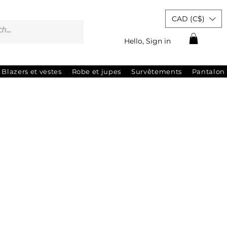
CAD (C$)
Hello, Sign in
Blazers et vestes
Robe et jupes
Survêtements
Pantalon
ix
romotionnel