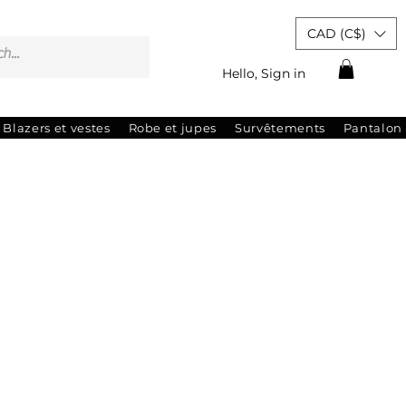
CAD (C$)
Hello, Sign in
Blazers et vestes
Robe et jupes
Survêtements
Pantalon