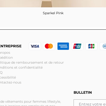
Sparkel Pink
Aperçu rapide
ENTREPRISE
propos
pédition
litique de remboursement et de retour
nditions et confidentialité
AQ
cessibilité
ntactez-nous
BULLETIN
 de vêtements pour femmes lifestyle,