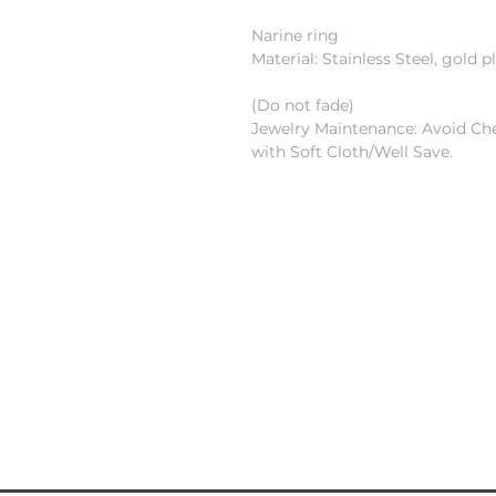
Narine ring
Material: Stainless Steel, gold p
(Do not fade)
Jewelry Maintenance: Avoid Ch
with Soft Cloth/Well Save.