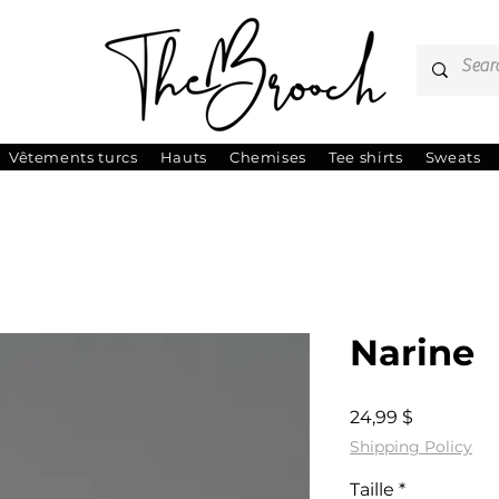
Vêtements turcs
Hauts
Chemises
Tee shirts
Sweats
Narine
Prix
24,99 $
Shipping Policy
Taille
*