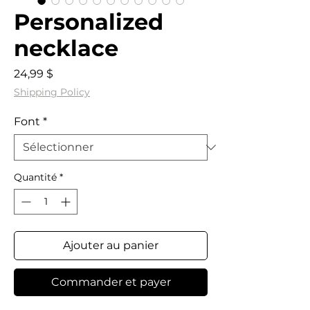
Personalized
necklace
Prix
24,99 $
Shipping Policy
Font
*
Quantité
*
Ajouter au panier
Commander et payer