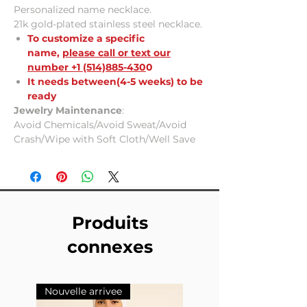
Personalized name necklace.
21k gold-plated stainless steel necklace.
To customize a specific
name,
please call or text our
number +1 (514)885-430
0
It needs between(4-5 weeks) to be
ready
Jewelry Maintenance
:
Avoid Chemicals/Avoid Sweat/Avoid
Crash/Wipe with Soft Cloth/Well Save
Produits
connexes
Nouvelle arrivee
Nouvelle arrivee