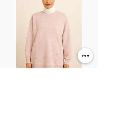
Sparkel Pink
À PROPOS DE LA BROCHE
The Brooch est une boutique en ligne de
vêtements pour femmes lifestyle, basée
au Canada et née en 2018. Elle vise à