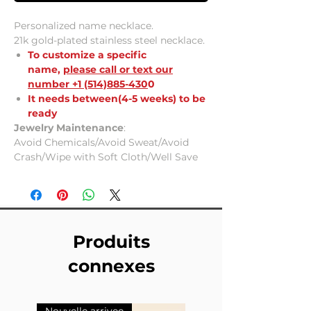
Personalized name necklace.
21k gold-plated stainless steel necklace.
To customize a specific
name,
please call or text our
number +1 (514)885-430
0
It needs between(4-5 weeks) to be
ready
Jewelry Maintenance
:
Avoid Chemicals/Avoid Sweat/Avoid
Crash/Wipe with Soft Cloth/Well Save
Produits
connexes