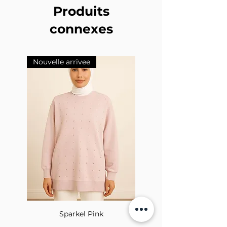
Produits
Jewelry Maintenance:
Avoid Chemicals/Avoid
connexes
Sweat/Avoid Crash/Wipe with Soft
Cloth/Well Save.
Nouvelle arrivee
Nouvelle arrivee
Sparkel Pink