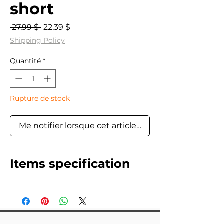
short
Prix
Prix
 27,99 $ 
22,39 $
original
promotionnel
Shipping Policy
Quantité
*
Rupture de stock
Me notifier lorsque cet article est disponible
Items specification
Stainless Steel black
flowers bracelet
gold plated
(Do not fade)