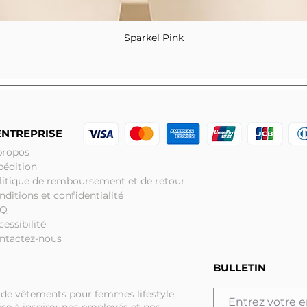
Sparkel Pink
Aperçu rapide
ENTREPRISE
propos
pédition
litique de remboursement et de retour
nditions et confidentialité
AQ
cessibilité
ntactez-nous
BULLETIN
 de vêtements pour femmes lifestyle,