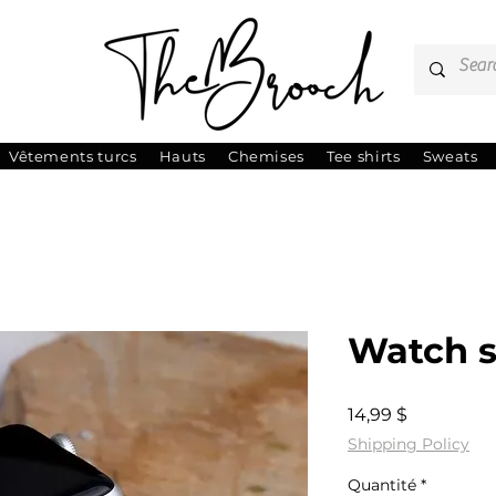
Vêtements turcs
Hauts
Chemises
Tee shirts
Sweats
Watch s
Prix
14,99 $
Shipping Policy
Quantité
*