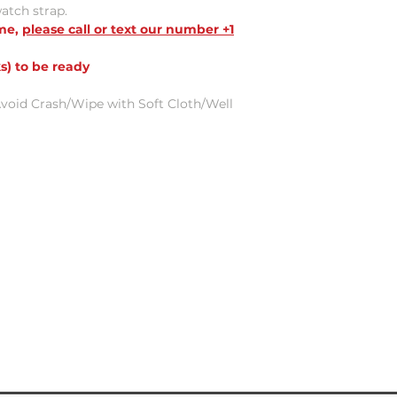
watch strap.
ame,
please call or text our number +1
s) to be ready
void Crash/Wipe with Soft Cloth/Well