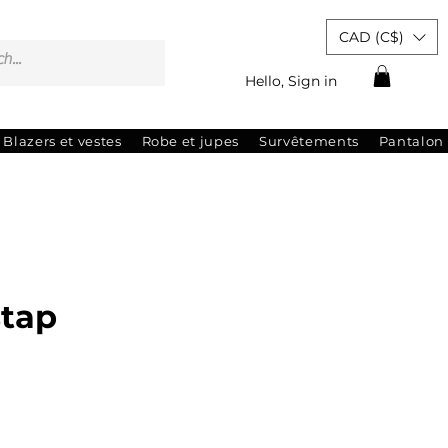
CAD (C$)
Hello, Sign in
Blazers et vestes
Robe et jupes
Survêtements
Pantalon
tap