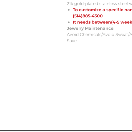
21k gold-plated stainless steel 
To customize a specific n
(514)885-430
0
It needs between(4-5 week
Jewelry Maintenance
:
Avoid Chemicals/Avoid Sweat/A
Save