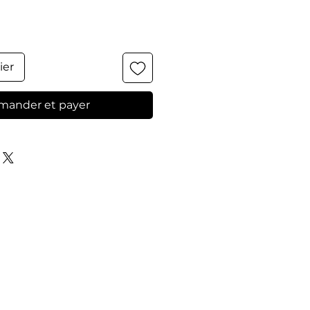
ier
ander et payer