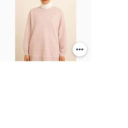
Sparkel Pink
À PROPOS DE LA BROCHE
The Brooch est une boutique en ligne de
vêtements pour femmes lifestyle, basée
au Canada et née en 2018. Elle vise à
inspirer nos employés et nos clients à