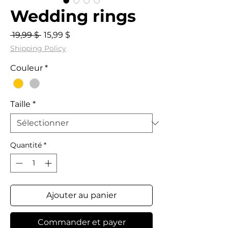
Wedding rings
Prix
Prix
 19,99 $ 
15,99 $
original
promotionnel
Shipping Policy
Couleur
*
Taille
*
Quantité
*
Ajouter au panier
Commander et payer