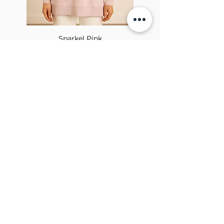
Sparkel Pink
À PROPOS DE LA BROCHE
The Brooch est une boutique en ligne de
vêtements pour femmes lifestyle, basée
au Canada et née en 2018. Elle vise à
inspirer nos employés et nos clients à
embrasser leur individualité grâce à de
véritables interactions.
BULLETIN
Soumettre