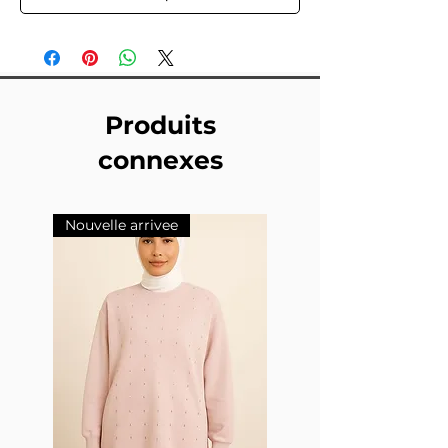
Produits
connexes
Nouvelle arrivee
Nouvelle arrivee