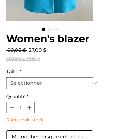
Women's blazer
Prix
Prix
 60,00 $ 
27,00 $
original
promotionnel
Shipping Policy
Taille
*
Quantité
*
Rupture de stock
Me notifier lorsque cet article est disponible