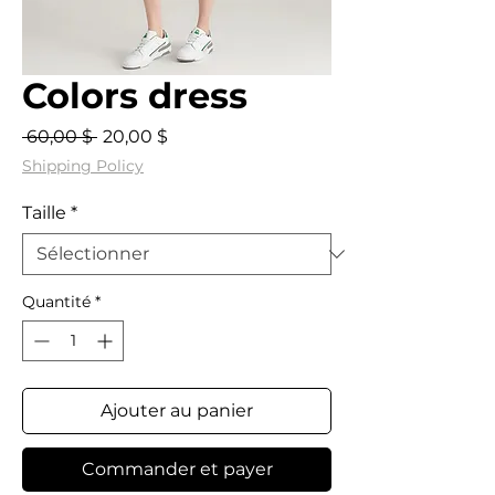
Colors dress
Prix
Prix
 60,00 $ 
20,00 $
original
promotionnel
Shipping Policy
Taille
*
Quantité
*
Ajouter au panier
Commander et payer