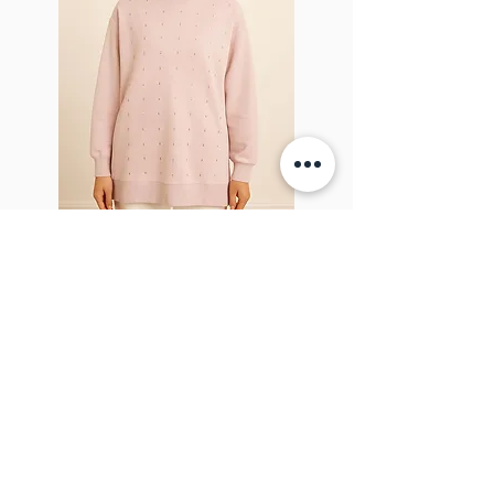
Sparkel Pink
À PROPOS DE LA BROCHE
The Brooch est une boutique en ligne de
vêtements pour femmes lifestyle, basée
au Canada et née en 2018. Elle vise à
inspirer nos employés et nos clients à
embrasser leur individualité grâce à de