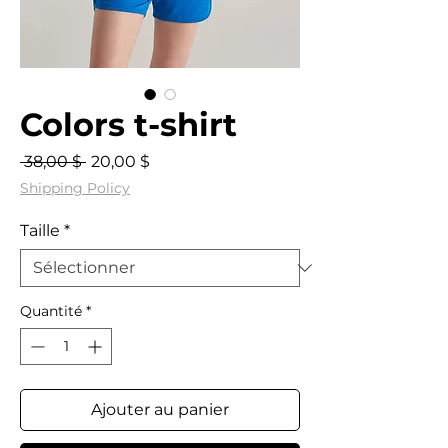
Colors t-shirt
Prix
Prix
 38,00 $ 
20,00 $
original
promotionnel
Shipping Policy
Taille
*
Quantité
*
Ajouter au panier