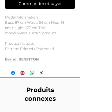
Commander et payer
Model Information
Bust: 87 cm Waist: 64 cm Hips: 91
cm Height: 177 cm The
model wears a size S product.
Product features:
Pattern: Printed / Patterned
Brand: BENETTON
Produits
connexes